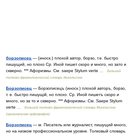
борзописец
— (иноск.) плохой автор, борзо, т.е. быстро
пишущий, но плохо Ср. Иной пишет скоро и много, но зато и
скверно. *** Афоризмы. См. saepe Stylum verte …
Большой
толково-фразеологический словарь Михельсона
Борзописец
— Борзописецъ (иноск.) плохой авторъ, борзо,
т. е. быстро пишущій, но плохо. Ср. Иной пишетъ скоро и
много, но за то и скверно. *** Афоризмы. См. Saepe Stylum
verte …
Большой толково-фразеологический словарь Михельсона
(оригинальная орфография)
Борзописец
— м. Писатель или журналист, пишущий много,
но на низком профессиональном уровне. Толковый словарь