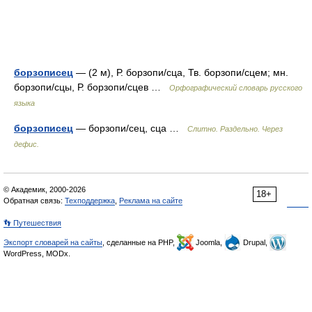
борзописец
— (2 м), Р. борзопи/сца, Тв. борзопи/сцем; мн.
борзопи/сцы, Р. борзопи/сцев …
Орфографический словарь русского
языка
борзописец
— борзопи/сец, сца …
Слитно. Раздельно. Через
дефис.
© Академик, 2000-2026
18+
Обратная связь:
Техподдержка
,
Реклама на сайте
👣 Путешествия
Экспорт словарей на сайты
, сделанные на PHP,
Joomla,
Drupal,
WordPress, MODx.