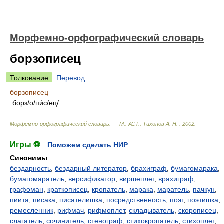
Морфемно-орфографический словарь
борзописец
Толкование
Перевод
борзописец
борз/о/пи́с/ец/.
Морфемно-орфографический словарь. — М.: АСТ.
.
Тихонов А. Н.
.
2002
.
Игры ⚽
Поможем сделать НИР
Синонимы
:
бездарность
,
бездарный литератор
,
брахиграф
,
бумагомарака
,
бумагомаратель
,
версификатор
,
виршеплет
,
врахиграф
,
графоман
,
краткописец
,
кропатель
,
марака
,
маратель
,
пачкун
,
пиита
,
писака
,
писателишка
,
посредственность
,
поэт
,
поэтишка
,
ремесленник
,
рифмач
,
рифмоплет
,
складыватель
,
скорописец
,
слагатель
,
сочинитель
,
стенограф
,
стихокропатель
,
стихоплет
,