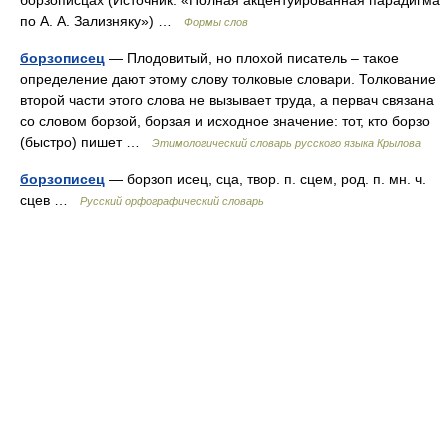
борзописцах (Источник: «Полная акцентуированная парадигма
по А. А. Зализняку») …
Формы слов
борзописец
— Плодовитый, но плохой писатель – такое
определение дают этому слову толковые словари. Толкование
второй части этого слова не вызывает труда, а первач связана
со словом борзой, борзая и исходное значение: тот, кто борзо
(быстро) пишет …
Этимологический словарь русского языка Крылова
борзописец
— борзоп исец, сца, твор. п. сцем, род. п. мн. ч.
сцев …
Русский орфографический словарь