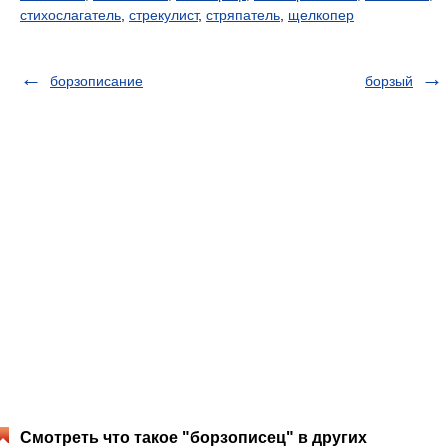
стихослагатель
,
стрекулист
,
стряпатель
,
щелкопер
борзописание
борзый
Смотреть что такое "борзописец" в других